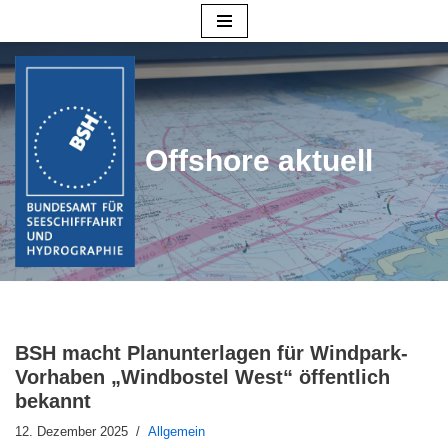
Zum
Inhalt
springen
Offshore aktuell
BSH macht Planunterlagen für Windpark-
Vorhaben „Windbostel West“ öffentlich
bekannt
12. Dezember 2025
Allgemein