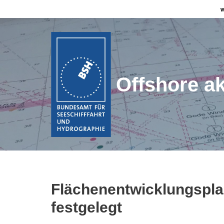
Zum
Inhalt
springen
Offshore ak
Flächenentwicklungspl
festgelegt