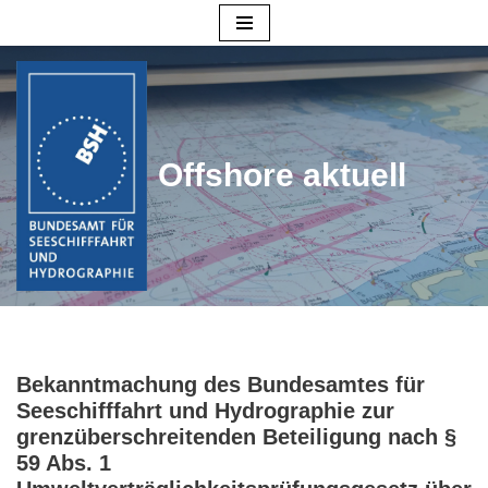
Zum
Inhalt
springen
Offshore aktuell
Bekanntmachung des Bundesamtes für
Seeschifffahrt und Hydrographie zur
grenzüberschreitenden Beteiligung nach §
59 Abs. 1